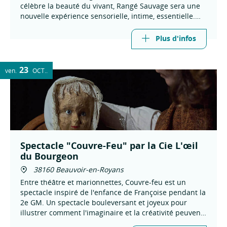
célèbre la beauté du vivant, Rangé Sauvage sera une
nouvelle expérience sensorielle, intime, essentielle.
Concert de musique folk à la bougie.
Plus d'infos
23
ven.
OCT.
Spectacle "Couvre-Feu" par la Cie L'œil
du Bourgeon
38160 Beauvoir-en-Royans
Entre théâtre et marionnettes, Couvre-feu est un
spectacle inspiré de l'enfance de Françoise pendant la
2e GM. Un spectacle bouleversant et joyeux pour
illustrer comment l'imaginaire et la créativité peuvent
devenir un puissant antidote contre la peur.