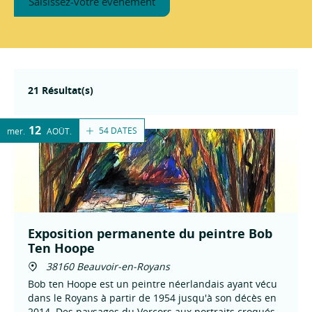
Saisissez-votre évènement
21 Résultat(s)
12
54 DATES
mer.
AOÛT
Exposition permanente du peintre Bob
Ten Hoope
38160 Beauvoir-en-Royans
Bob ten Hoope est un peintre néerlandais ayant vécu
dans le Royans à partir de 1954 jusqu'à son décès en
2014. Des paysages du Vercors aux portraits croqués,